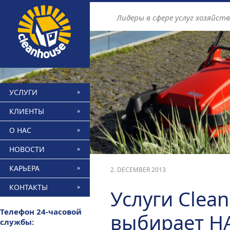
Find out more.
Okay, thanks
Лидеры в сфере услуг хозяйст
УСЛУГИ
КЛИЕНТЫ
О НАС
НОВОСТИ
КАРЬЕРА
2. DECEMBER 2013
КОНТАКТЫ
Услуги Clea
Телефон 24-часовой
выбирает Н
службы: