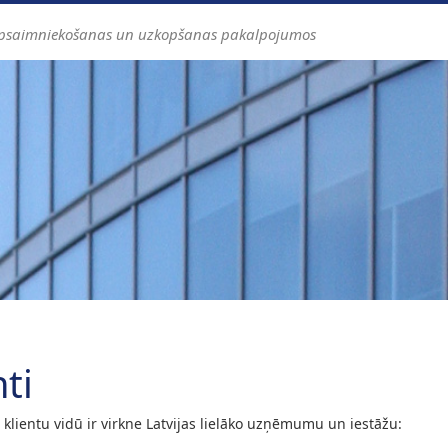
apsaimniekošanas un uzkopšanas pakalpojumos
nti
klientu vidū ir virkne Latvijas lielāko uzņēmumu un iestāžu: