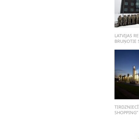
LATVIJAS R
BRUŅOTIE 
TIRDZNIEC
SHOPPING”