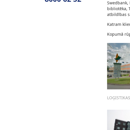
Swedbank, L
bibliotēka, 
atbildības 
Katram kli
Kopumā rūpē
LOĢISTIKA