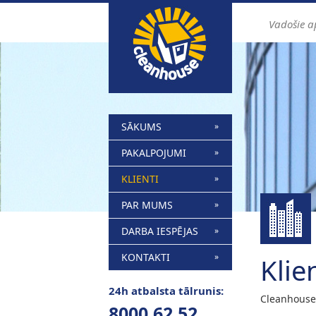
Vadošie 
SĀKUMS
PAKALPOJUMI
KLIENTI
PAR MUMS
DARBA IESPĒJAS
KONTAKTI
Klie
24h atbalsta tālrunis:
Cleanhouse 
8000 62 52