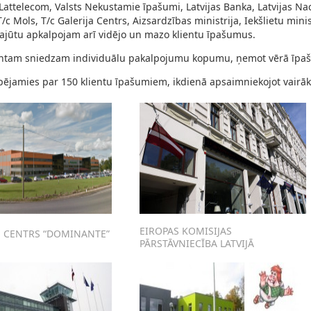
attelecom, Valsts Nekustamie īpašumi, Latvijas Banka, Latvijas Nac
T/c Mols, T/c Galerija Centrs, Aizsardzības ministrija, Iekšlietu mini
sajūtu apkalpojam arī vidējo un mazo klientu īpašumus.
entam sniedzam individuālu pakalpojumu kopumu, ņemot vērā īpašu
jamies par 150 klientu īpašumiem, ikdienā apsaimniekojot vairāk
EIROPAS KOMISIJAS
S CENTRS “DOMINANTE”
PĀRSTĀVNIECĪBA LATVIJĀ