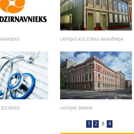
RNAVNIEKS
LATVIJAS KULTŪRAS AKADĒMIJA
 IESTĀDES
LATVIJAS BANKA
1
2
3
4