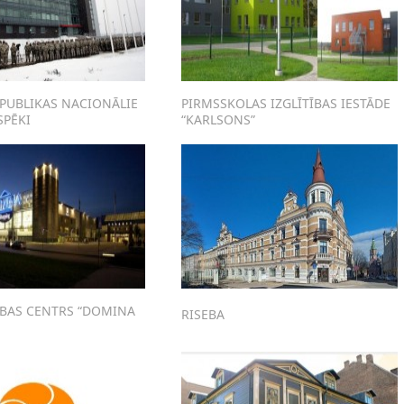
EPUBLIKAS NACIONĀLIE
PIRMSSKOLAS IZGLĪTĪBAS IESTĀDE
SPĒKI
“KARLSONS”
ĪBAS CENTRS “DOMINA
RISEBA