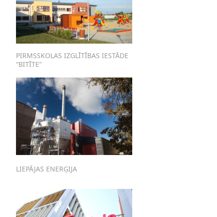
PIRMSSKOLAS IZGLĪTĪBAS IESTĀDE
“BITĪTE”
LIEPĀJAS ENERĢIJA