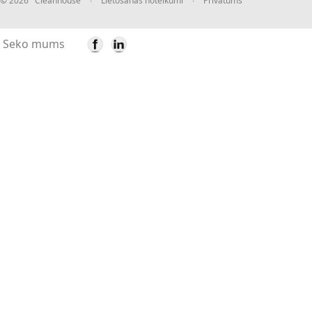
© 2026 Cleanhouse
∙
Lietošanas noteikumi
∙
Privātums
Seko mums