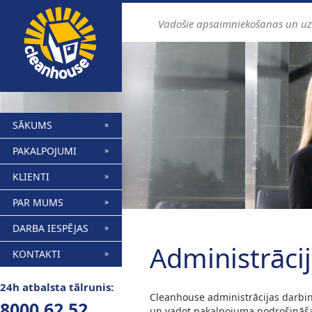
Vadošie apsaimniekošanas un u
SĀKUMS
PAKALPOJUMI
KLIENTI
PAR MUMS
DARBA IESPĒJAS
Administrāci
KONTAKTI
24h atbalsta tālrunis:
Cleanhouse administrācijas darbin
8000 62 52
un vadot pakalpojuma nodrošināšan