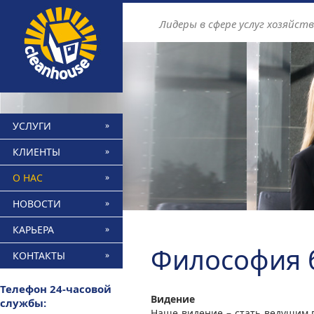
Find out more.
Okay, thanks
Лидеры в сфере услуг хозяйст
УСЛУГИ
КЛИЕНТЫ
О НАС
НОВОСТИ
КАРЬЕРА
Философия 
КОНТАКТЫ
Телефон 24-часовой
Видение
службы:
Наше видение – стать ведущим 