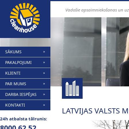
Vadošie apsaimniekošanas un u
SĀKUMS
PAKALPOJUMI
KLIENTI
PAR MUMS
DARBA IESPĒJAS
KONTAKTI
LATVIJAS VALSTS M
24h atbalsta tālrunis:
8000 62 52