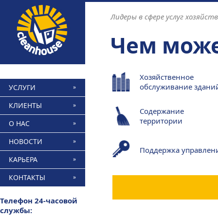
Find out more.
Okay, thanks
Лидеры в сфере услуг хозяйст
Чем може
Хозяйственное
обслуживание здани
УСЛУГИ
КЛИЕНТЫ
Содержание
территории
О НАС
НОВОСТИ
Поддержка управлен
КАРЬЕРА
КОНТАКТЫ
Телефон 24-часовой
службы: